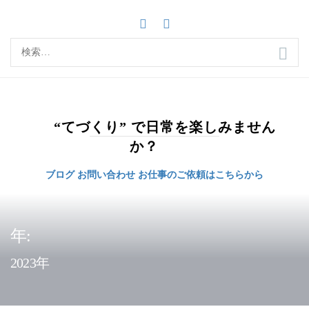
コ
ン
テ
検
ン
索:
ツ
へ
ス
キ
“てづくり” で日常を楽しみません
ッ
か？
プ
ブログ
お問い合わせ
お仕事のご依頼はこちらから
年:
2023年