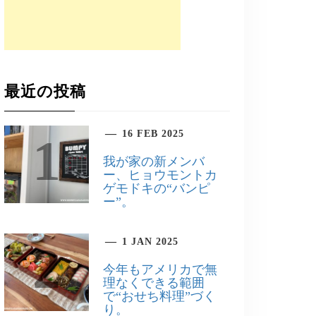
最近の投稿
16 FEB 2025
1
我が家の新メンバ
ー、ヒョウモントカ
ゲモドキの“バンピ
ー”。
1 JAN 2025
2
今年もアメリカで無
理なくできる範囲
で“おせち料理”づく
り。