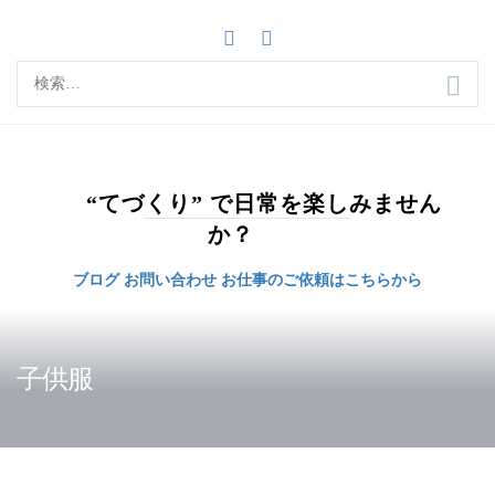
コ
ン
テ
検
ン
索:
ツ
へ
ス
キ
“てづくり” で日常を楽しみません
ッ
か？
プ
ブログ
お問い合わせ
お仕事のご依頼はこちらから
子供服