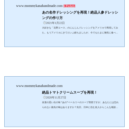
www.mommykanahandmade.com
6 Pockets
あの名作ドレッシングを再現！絶品人参ドレッシ
ングの作り方
2021年1月22日
大好きな「北野エース」のにんじんドレッシングをアメリカで再現してみ
た。もうアメリカにきてだいぶ経ちましたが、今でもたまに無性に食べた
くなるものがあります。それは、北野エースのにんじんドレッシングで
す！！珍しいドレッシングがたくさん販売されている北野エースで、トッ
プクラスに人気なのがこのにんじんドレッシングです。酸味が抑えられた
まろやかで味わい深いドレッシングは、アメリカではもちろん日本でも似
た商品を見つけるのは難しいです。私の○○年の人生で、間違いなく一番美
味しいドレッシングです。どうしてもこ...
www.mommykanahandmade.com
絶品トマトクリームスープを再現！
2020年11月27日
友達の思い出の味 “あの”ベーカリーのスープ突然ですが、あなたには忘れ
られない旅先の味はありますか？先日、日本に住む友人からこんな相談を
もらいました。「アメリカのパン屋さんで食べたトマトクリームスープが
またどうしても食べたい！」友達から色々聞いてみると、我が家の近くに
もあるベーカリーチェーンのCreamy Tomato Soupのようでした。私もこの
スープが大好きで、行けば必ずこのスープをオーダーします。そんな絶品