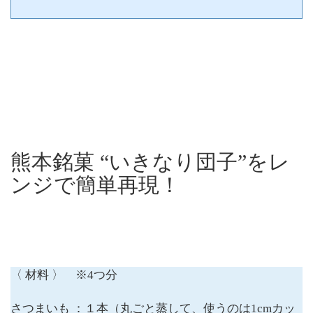
ドナルドのビッグマックです！我が家では暗黙のルールでマクドナルドは
ハイキングなどアウトドアを頑張った時のご褒美として、ヘトヘトで山か
ら帰ってきた時のご飯になっています。ところが、コロナ禍の影響であま
りがっつりアウトドアができずにおり、...
熊本銘菓 “いきなり団子”をレ
ンジで簡単再現！
〈 材料 〉 ※4つ分
さつまいも ：１本（丸ごと蒸して、使うのは1cmカッ