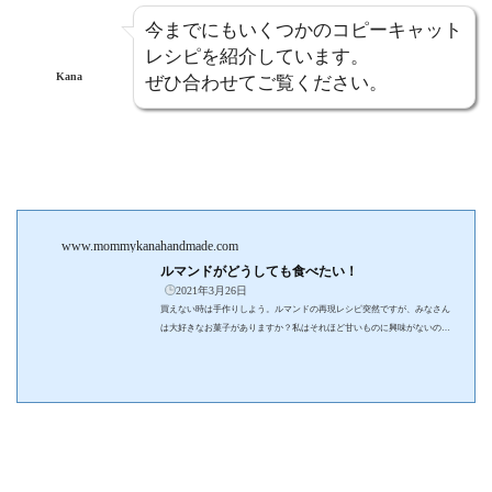
今までにもいくつかのコピーキャット
レシピを紹介しています。
Kana
ぜひ合わせてご覧ください。
www.mommykanahandmade.com
ルマンドがどうしても食べたい！
2021年3月26日
買えない時は手作りしよう。ルマンドの再現レシピ突然ですが、みなさん
は大好きなお菓子がありますか？私はそれほど甘いものに興味がないの
で、どうしても常備したいお菓子はないのですが、唯一たまに食べたくな
るのがブルボン・ルマンドです！引用：Amazon引用：ブルボン ルマン
ド食いしん坊の私は一度食べたくなるとどうしても諦められません！で
も、アジア系スーパーマーケットで探しても見つからず…。そこで、手作
りしてみることにしました。ということで、今回は手作りルマンドのレシ
ピを紹介します。日本に住んでいる方にとって...