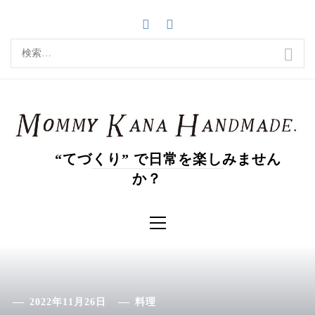
コ
ン
テ
検
ン
索:
ツ
へ
ス
キ
ッ
“てづくり” で日常を楽しみません
プ
か？
メ
イ
ン
メ
ニ
ュ
ー
2022年11月26日
料理