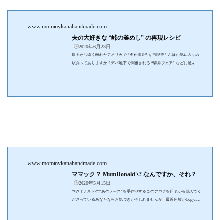
www.mommykanahandmade.com
夫の大好きな “峠の釜めし” の再現レシピ
2020年6月23日
日本から遠く離れたアメリカで “名作駅弁” を再現皆さんはお気に入りの
駅弁ってありますか？デパ地下で開催される “駅弁フェア” などに足を運
ぶと、魅力的な津々浦々の駅弁がたくさん並んでいて、目移りしてしまい
ますよね。駅弁って色々食べたくなってしまいますが、我が家は長野県び
いき（※ブログ「不便さを楽しむ生活。」参照）なので、チャンスがある
と必ず “おぎのや・峠の釜めし” を食べます。引用；駅弁情報つくり続け
て約60年。全てはホームでのお声かけから始まりました。「何かご要望は
ありませんか。」今から約60年前、おぎ...
www.mommykanahandmade.com
ママック？ MumDonald's? なんですか、それ？
2020年5月15日
マクドナルドの“あのソース”を手作りするこのブログを日頃から読んでく
ださっているあなたならお気づきかもしれませんが、最近何故かCopycat r
ecipe（真似っこレシピ）にハマっているMommy Kana（笑）。自分が食べ
たいもので何か再現できないかな？と考えた時に思いついたのが…、マク