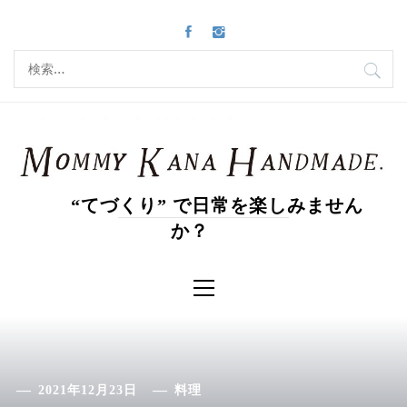
コ
ン
テ
検
ン
索:
ツ
へ
ス
キ
ッ
“てづくり” で日常を楽しみません
プ
か？
メ
イ
ン
メ
ニ
ュ
ー
2021年12月23日
料理