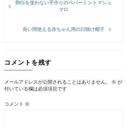
過
卵白を使わない手作りのペパーミントマシュ
稿
去
マロ
ナ
の
投
ビ
次
長い間使える赤ちゃん用の日除け帽子
稿:
ゲ
の
投
ー
稿:
シ
コメントを残す
ョ
ン
メールアドレスが公開されることはありません。
※
が
付いている欄は必須項目です
コメント
※