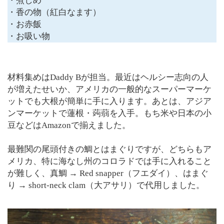
・煮しめ
・香の物（紅白なます）
・お赤飯
・お吸い物
材料集めはDaddy Bが担当。最近はヘルシー志向の人
が増えたせいか、アメリカの一般的なスーパーマーケ
ットでも大根が簡単に手に入ります。あとは、アジア
ンマーケットで蓮根・蒟蒻を入手。もち米や日本の小
豆などはAmazonで揃えました。
最難関の尾頭付きの鯛とはまぐりですが、どちらもア
メリカ、特に海なし州のコロラドでは手に入れること
が難しく、真鯛 → Red snapper（フエダイ）、はまぐ
り → short-neck clam（大アサリ）で代用しました。