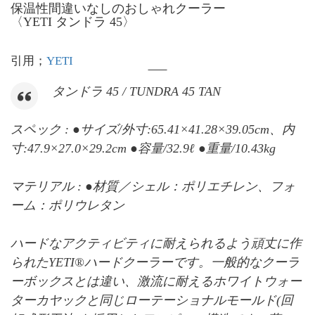
保温性間違いなしのおしゃれクーラー
〈YETI タンドラ 45〉
引用；
YETI
タンドラ 45 / TUNDRA 45 TAN
スペック : ●サイズ/外寸:65.41×41.28×39.05cm、内
寸:47.9×27.0×29.2cm ●容量/32.9ℓ ●重量/10.43kg
マテリアル : ●材質／シェル：ポリエチレン、フォ
ーム：ポリウレタン
ハードなアクティビティに耐えられるよう頑丈に作
られたYETI®ハードクーラーです。一般的なクーラ
ーボックスとは違い、激流に耐えるホワイトウォー
ターカヤックと同じローテーショナルモールド(回