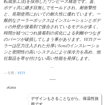
転成形工法)を採用したワンピース構造です。蓋、
ボディ共に継ぎ目無しでモールドされ、耐衝撃性
と、長期使用においての耐久性に優れています。一
般的なクーラーボックスはインスレーションとボデ
ィの外壁が接着剤で接合されているモデルが多く、
時間が経つにつれ接着剤の劣化による剥離やつなぎ
のパーツが破損してしまう事があります。YETIクー
ラーは圧力注入された分厚い5cmのインスレーショ
ンと密閉性の高いシステムにより保冷力を高め、他
社製品を寄せ付けない高い性能を発揮します。
引用；
YETI
デザインもさることながら、保温性抜
群です。