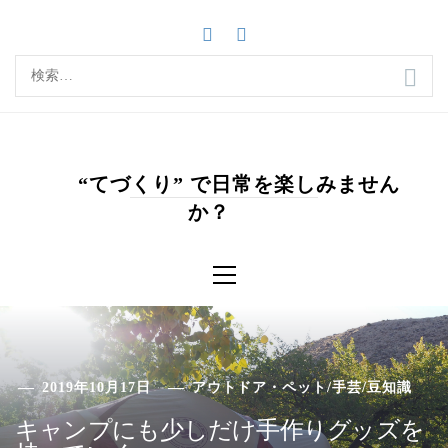
コ
ン
テ
検
ン
索:
ツ
へ
ス
キ
“てづくり” で日常を楽しみません
ッ
か？
プ
メ
イ
ン
メ
ニ
ュ
ー
2019年10月17日
アウトドア・ペット
/
手芸
/
豆知識
キャンプにも少しだけ手作りグッズを