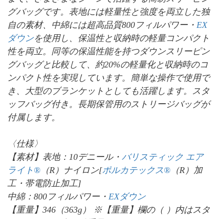
グバッグです。表地には軽量性と強度を両立した独
自の素材、中綿には超高品質800フィルパワー・
EX
ダウン
を使用し、保温性と収納時の軽量コンパクト
性を両立。同等の保温性能を持つダウンスリーピン
グバッグと比較して、約20%の軽量化と収納時のコ
ンパクト性を実現しています。簡単な操作で使用で
き、大型のブランケットとしても活躍します。スタ
ッフバッグ付き。長期保管用のストリージバッグが
付属します。
〈仕様〉
【素材】表地：10デニール・
バリスティック エア
ライト®
（R）ナイロン[
ポルカテックス®
（R）加
工・帯電防止加工]
中綿：800フィルパワー・
EXダウン
【重量】346（363g） ※【重量】欄の（ ）内はスタ