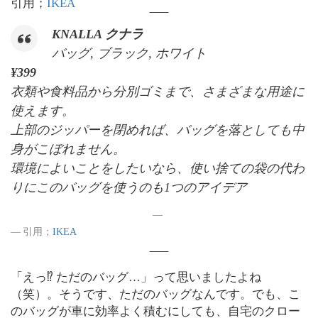
引用；
IKEA
KNALLA クナラ
バッグ, ブラック, ホワイト
¥
399
衣類や食料品から分別ゴミまで、さまざまな用途に
使えます。
上部のジッパーを閉めれば、バッグを落としても中
身がこぼれません。
環境によいことをしたいなら、使い捨ての袋の代わ
りにこのバッグを使うのも1つのアイデア
引用；
IKEA
「えっ⁉︎ ただのバッグ…」って思いましたよね
（笑）。そうです、ただのバッグなんです。でも、こ
のバッグが車に効率よく積むにしても、自宅のクロー