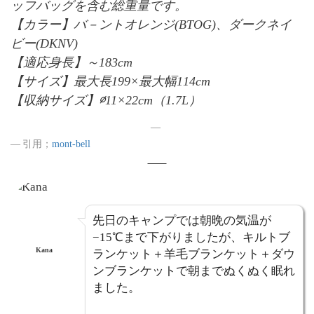
ッフバッグを含む総重量です。
【カラー】バ－ントオレンジ(BTOG)、ダークネイ
ビー(DKNV)
【適応身長】～183cm
【サイズ】最大長199×最大幅114cm
【収納サイズ】∅11×22cm（1.7L）
引用；
mont-bell
先日のキャンプでは朝晩の気温が
−15℃まで下がりましたが、キルトブ
Kana
ランケット＋羊毛ブランケット＋ダウ
ンブランケットで朝までぬくぬく眠れ
ました。