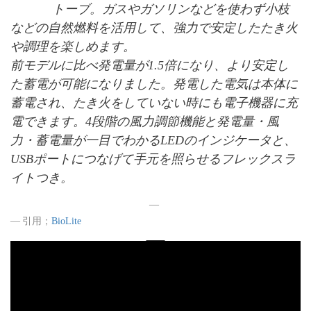
トーブ。ガスやガソリンなどを使わず小枝
などの自然燃料を活用して、強力で安定したたき火
や調理を楽しめます。
前モデルに比べ発電量が1.5倍になり、より安定し
た蓄電が可能になりました。発電した電気は本体に
蓄電され、たき火をしていない時にも電子機器に充
電できます。4段階の風力調節機能と発電量・風
力・蓄電量が一目でわかるLEDのインジケータと、
USBポートにつなげて手元を照らせるフレックスラ
イトつき。
引用；
BioLite