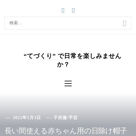
コ
ン
テ
検
ン
索:
ツ
へ
ス
キ
“てづくり” で日常を楽しみません
ッ
か？
プ
メ
イ
ン
メ
ニ
ュ
ー
2022年1月3日
子供服
/
手芸
長い間使える赤ちゃん用の日除け帽子