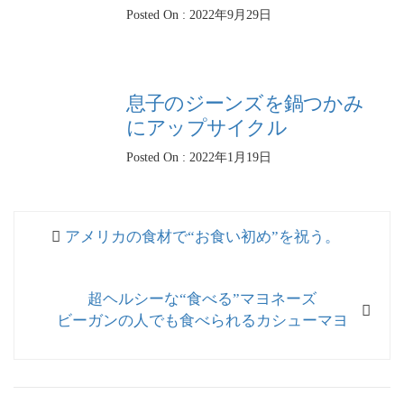
Posted On : 2022年9月29日
息子のジーンズを鍋つかみ
にアップサイクル
Posted On : 2022年1月19日
投
過
アメリカの食材で“お食い初め”を祝う。
稿
去
ナ
の
次
超ヘルシーな“食べる”マヨネーズ
投
ビ
の
ビーガンの人でも食べられるカシューマヨ
稿:
ゲ
投
稿:
ー
シ