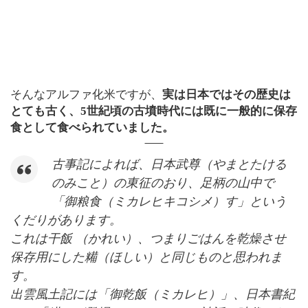
そんなアルファ化米ですが、
実は日本ではその歴史は
とても古く、5世紀頃の古墳時代には既に一般的に保存
食として食べられていました。
古事記によれば、日本武尊（やまとたける
のみこと）の東征のおり、足柄の山中で
「御粮食（ミカレヒキコシメ）す」という
くだりがあります。
これは干飯 （かれい）、つまりごはんを乾燥させ
保存用にした糒（ほしい）と同じものと思われま
す。
出雲風土記には「御乾飯（ミカレヒ）」、日本書紀