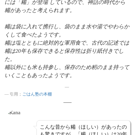
には「糒」が登場 しているので、神話の時代から
糒があったと考えられます。
糒は袋に入れて携行し、袋のまま水や湯でやわらか
くして食べたようです。
糒は塩とともに絶対的な軍用食で、古代の記述では
糒は20年も保存できると保存性は折り紙付きでし
た。
糒以外にも米も持参し、保存のため籾のまま持って
いくこともあったようです。
引用；
ごはん塾の本棚
こんな昔から糒（ほしい）があったの
も驚きですが、「糒（ほしい）は20年