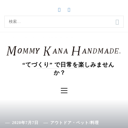
コ
ン
テ
検
ン
索:
ツ
へ
ス
キ
ッ
“てづくり” で日常を楽しみません
プ
か？
メ
イ
ン
メ
ニ
ュ
ー
2020年7月7日
アウトドア・ペット
/
料理