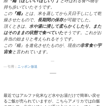
際
『糒（ほしいい/ほしい）』
と呼ばれる食べ物を
持ち歩いていたそうです。
この
『糒』
とは、米を蒸してから天日干しにして乾
燥させたもので、
長期間の保存
が可能でした。
頂くときは、
水や湯に浸して柔らかくしたり、また
はそのままの状態で食べていた
そうです。これがお
弁当の始まりと考えられるそうです。
この『糒』を進化させたものが、現在の
非常食
や
宇
宙食
と言われています。
引用；
ニッポン放送
最近ではアルファ化米など水やお湯だけで簡単い戻せ
るご飯が売られていますが、こちらアメリカでは白飯