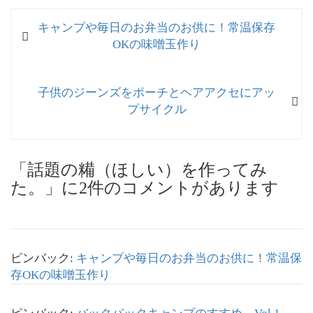
投
過
キャンプや毎日のお弁当のお供に！常温保存
稿
去
OKの味噌玉作り
ナ
の
投
ビ
次
子供のジーンズをポーチとヘアアクセにアッ
稿:
ゲ
の
プサイクル
投
ー
稿:
シ
「話題の糒（ほしい）を作ってみ
ョ
た。」に2件のコメントがあります
ン
ピンバック:
キャンプや毎日のお弁当のお供に！常温保
存OKの味噌玉作り