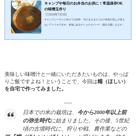
キャンプや毎日のお弁当のお供に！常温保存OK
の味噌玉作り
2020年7月3日
キャンプシーズンに向けての試作 Vol.1まだまだコロナ終息の兆しが見え
ないアメリカですが、各地にあるナショナルパーク（国立公園）などが
徐々に閉鎖解除になってきました。そうなってくると、やっと我が家のキ
ャンプ魂に火がついてきました。実は我が家は、毎年夏には２週間に一度
はキャンプに行くという無類のキャンプ好き一家なのです！でも、皆んな
考えることは同じで、便利で素敵なキャンプ場は既に人で溢れています。
そこで今年は、山奥の車では行けないような場所を中心にキャンプを楽し
むことにしました。そうです！バックパ...
美味しい味噌汁と一緒にいただきたいものは、やっぱ
りご飯ですよね！ということで、今回は
糒（ほしい）
を自宅で作ってみました。
日本での米の栽培は、
今から2000年以上前
の弥生時代
に始まりました。その後、5世紀
頃の古墳時代に、狩りや戦、農作業などの