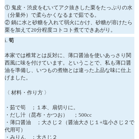
① 鬼皮・渋皮をむいてアク抜きした栗をたっぷりの水
（分量外）で柔らかくなるまで茹でる。
② 鍋に水と砂糖を入れて弱火にかけ、砂糖が溶けたら
栗を加えて20分程度コトコト煮てできあがり。
i.
筍
本家では椎茸とは反対に、薄口醤油を使いあっさり関
西風に味を付けています。ということで、私も薄口醤
油を準備し、いつもの煮物とは違った上品な味に仕上
げました。
〈 材料・作り方 〉
・茹で筍 ；１本、扇切りに。
・だし汁（昆布・かつお） ；500cc
・薄口醤油 ；大さじ２（醤油大さじ１+塩小さじ２で
代用可）
・みりん ；大さじ２