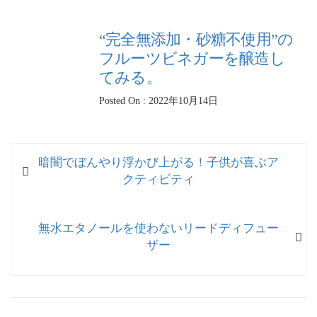
“完全無添加・砂糖不使用”の
フルーツビネガーを醸造し
てみる。
Posted On : 2022年10月14日
投
過
暗闇でぼんやり浮かび上がる！子供が喜ぶア
稿
去
クティビティ
ナ
の
投
ビ
次
無水エタノールを使わないリードディフュー
稿:
ゲ
の
ザー
投
ー
稿:
シ