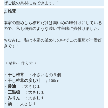
ぜご飯の具材にもできます。）
g.
椎茸
本家の釜めしも椎茸だけは濃いめの味付けにしている
ので、私も佃煮のような濃い甘辛味に煮付けました。
ちなみに、私は本家の釜めしの中でこの椎茸が一番好
きです！
〈 材料・作り方 〉
・
干し椎茸
；小さいもの６個
・
干し椎茸の戻し汁
；100cc
・
醤油
；大さじ１
・
三温糖
；大さじ１
・
みりん
；大さじ１
・
酒
；大さじ１