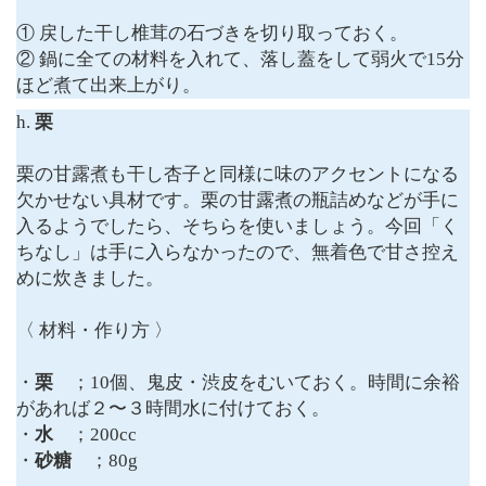
① 戻した干し椎茸の石づきを切り取っておく。
② 鍋に全ての材料を入れて、落し蓋をして弱火で15分
ほど煮て出来上がり。
h.
栗
栗の甘露煮も干し杏子と同様に味のアクセントになる
欠かせない具材です。栗の甘露煮の瓶詰めなどが手に
入るようでしたら、そちらを使いましょう。今回「く
ちなし」は手に入らなかったので、無着色で甘さ控え
めに炊きました。
〈 材料・作り方 〉
・
栗
；10個、鬼皮・渋皮をむいておく。時間に余裕
があれば２〜３時間水に付けておく。
・
水
；200cc
・
砂糖
；80g