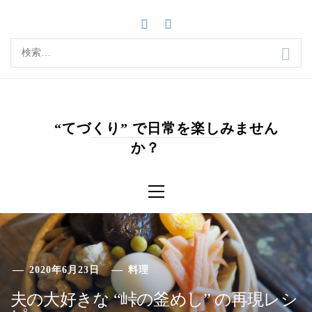
コ
ン
テ
検
ン
索:
ツ
へ
ス
キ
“てづくり” で日常を楽しみません
ッ
か？
プ
メ
イ
ン
メ
ニ
ュ
ー
2020年6月23日
料理
夫の大好きな “峠の釜めし” の再現レシ