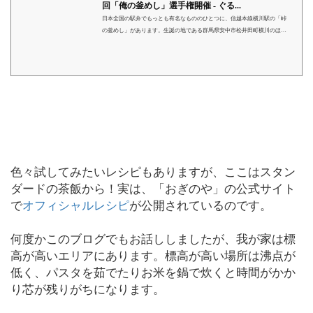
回「俺の釜めし」選手権開催 - ぐる...
日本全国の駅弁でもっとも有名なもののひとつに、信越本線横川駅の「峠
の釜めし」があります。生誕の地である群馬県安中市松井田町横川のほか
にも、現在では高速道路のサービスエリアや銀座の販売店などで購入可能
です。そして誰もが食べ終わったあとに感じるのが「このお釜、立派すぎ
て捨てられねえよ…！」ではないでしょうか。植木鉢や小物入れにする手
もありますが、実はおぎのやの公式サイトにはこのお釜での「ごはんの炊
き方」も紹介されています。というわけで家庭でのおぎのやお釜炊飯を極
めた玉置標本さんが、お仲間に声をかけ...
色々試してみたいレシピもありますが、ここはスタン
ダードの茶飯から！実は、「おぎのや」の公式サイト
で
オフィシャルレシピ
が公開されているのです。
何度かこのブログでもお話ししましたが、我が家は標
高が高いエリアにあります。標高が高い場所は沸点が
低く、パスタを茹でたりお米を鍋で炊くと時間がかか
り芯が残りがちになります。