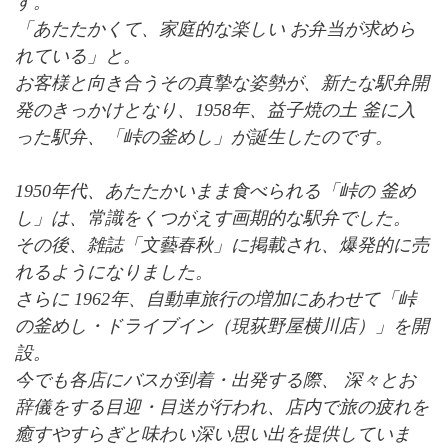
す。
「あたたかくて、家庭的な楽しい お弁当が求めら
れている」と。
お客様と向き合うその真摯な姿勢が、新たな駅弁開
発のきっかけとなり、1958年、益子焼の土 釜に入
った駅弁、「峠の釜めし」が誕生したのです。
1950年代、あたたかいまま食べられる「峠の 釜め
し」は、常識をくつがえす画期的な駅弁でした。
その後、雑誌「文藝春秋」に掲載され、爆発的に売
れるようになりました。
さらに 1962年、自動車旅行の増加にあわせて「峠
の釜めし・ドライブイン（現荻野屋横川店）」を開
設。
今でも各店にバスが到着・出発する際、 深々とお
辞儀をする目迎・目送が行われ、店内で旅の疲れを
癒すやすらぎと味わい深い思い出を提供していま