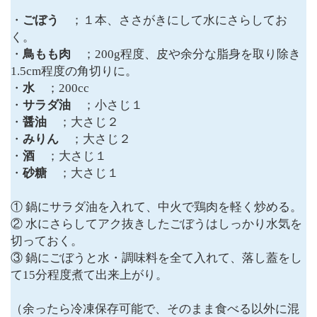
・
ごぼう
；１本、ささがきにして水にさらしてお
く。
・
鳥もも肉
；200g程度、皮や余分な脂身を取り除き
1.5cm程度の角切りに。
・
水
；200cc
・
サラダ油
；小さじ１
・
醤油
；大さじ２
・
みりん
；大さじ２
・
酒
；大さじ１
・
砂糖
；大さじ１
① 鍋にサラダ油を入れて、中火で鶏肉を軽く炒める。
② 水にさらしてアク抜きしたごぼうはしっかり水気を
切っておく。
③ 鍋にごぼうと水・調味料を全て入れて、落し蓋をし
て15分程度煮て出来上がり。
（余ったら冷凍保存可能で、そのまま食べる以外に混