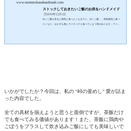
www.mommykanahandmade.com
ストックしておきたいご飯のお供をハンドメイド
🕒️2019年12月1日
白いご飯を見ると無性に食べたくなるアレ。白いご飯…、突然無性に食べ
たくなり、おかずも無しでバクバクと食べてしまう時があります。アメリ
カ人の主人は、「白いご飯は何もつけないか、梅干しひとつだけで食べる
のが一番美味しい！」と、日本人よりも日本人のようなことを言います
が、やはり私は白いご飯には美味しいお供が欲しいのです。今住んでいる
アメリカでは、ふりかけやお漬物を簡単は買えません。高いお金を払っ
て、車を走らせてアジア系スーパーマーケットに行かなくてはならないの
です。そこで今回は、我が家の冷蔵庫に常に...
いかがでしたか？今回は、私の “峠の釜めし” 愛が詰ま
った内容でした。
全ての具材を揃えようと思うと面倒ですが、茶飯だけ
でも食べてみる価値があります！また、茶飯に鶏肉や
ごぼうをプラスして炊き込みご飯にしても美味しいで