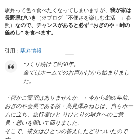
駅弁って色々食べたくなってしまいますが、
我が家は
長野県びいき
（※ブログ「不便さを楽しむ生活。」参
照）
なので、チャンスがあると必ず “おぎのや・峠の
釜めし” を食べます。
引用；
駅弁情報
つくり続けて約60年。
全てはホームでのお声かけから始まりまし
た。
「何かご要望はありませんか。」今から約60年前、
おぎのや会長である故・高見澤みねじは、自らホー
ムに立ち、旅行者ひと りひとりの駅弁へのご意
見・想いを聞いて回りました。
そこで、彼女はひとつの答えにたどりついたので