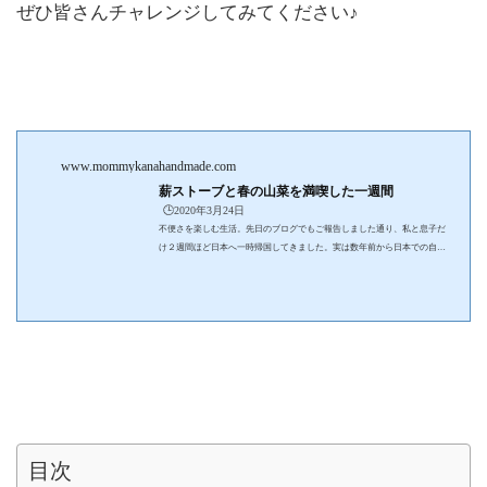
ぜひ皆さんチャレンジしてみてください♪
www.mommykanahandmade.com
薪ストーブと春の山菜を満喫した一週間
🕒️2020年3月24日
不便さを楽しむ生活。先日のブログでもご報告しました通り、私と息子だ
け２週間ほど日本へ一時帰国してきました。実は数年前から日本での自宅
は長野のある村にあります。今回は、日本滞在期間のうち半分をその家で
過ごしました。久しぶりのそこでの生活は、最近の行動自粛によるモヤモ
ヤする気持ちを吹っ飛ばしてくれる穏やかで楽しい暮らしでした。そこ
で、今回はそこでの生活を少しだけ紹介させてください。滞在中で出会っ
た料理本や、春の香り漂う簡単レシピも紹介します。親子で作る簡単ホカ
ホカ焼きたてパンこの家を建てる時に私...
目次