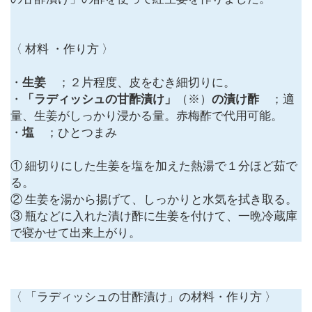
〈 材料 ・作り方 〉
・
生姜
；２片程度、皮をむき細切りに。
・
「ラディッシュの甘酢漬け」
（※）
の漬け酢
；適
量、生姜がしっかり浸かる量。赤梅酢で代用可能。
・
塩
；ひとつまみ
① 細切りにした生姜を塩を加えた熱湯で１分ほど茹で
る。
② 生姜を湯から揚げて、しっかりと水気を拭き取る。
③ 瓶などに入れた漬け酢に生姜を付けて、一晩冷蔵庫
で寝かせて出来上がり。
〈 「ラディッシュの甘酢漬け」の材料・作り方 〉