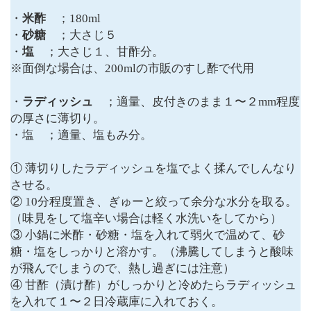
・
米酢
；180ml
・
砂糖
；大さじ５
・
塩
；大さじ１、甘酢分。
※面倒な場合は、200mlの市販のすし酢で代用
・
ラディッシュ
；適量、皮付きのまま１〜２mm程度
の厚さに薄切り。
・塩 ；適量、塩もみ分。
① 薄切りしたラディッシュを塩でよく揉んでしんなり
させる。
② 10分程度置き、ぎゅーと絞って余分な水分を取る。
（味見をして塩辛い場合は軽く水洗いをしてから）
③ 小鍋に米酢・砂糖・塩を入れて弱火で温めて、砂
糖・塩をしっかりと溶かす。（沸騰してしまうと酸味
が飛んでしまうので、熱し過ぎには注意）
④ 甘酢（漬け酢）がしっかりと冷めたらラディッシュ
を入れて１〜２日冷蔵庫に入れておく。