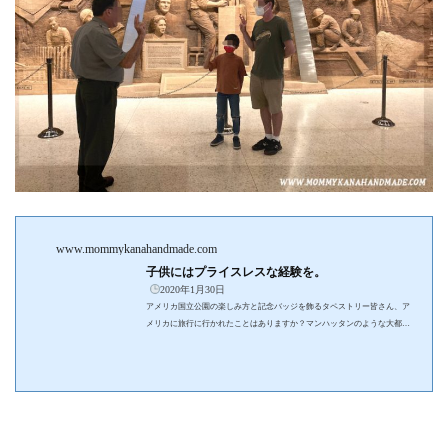
www.mommykanahandmade.com
子供にはプライスレスな経験を。
2020年1月30日
アメリカ国立公園の楽しみ方と記念バッジを飾るタペストリー皆さん、ア
メリカに旅行に行かれたことはありますか？マンハッタンのような大都市
でお買い物をしたり、グアムやハワイでのんびり過ごしたり…、アメリカ
には色々な楽しみ方があります。そんな中でオススメなのが、ナショナル
パーク（国立公園）巡りです。日本では見ることのできない迫力満点の大
自然は、一見の価値ありです。特に子連れ旅行でオススメなのが “ジュニ
アレンジャープログラム” です。今回は、ナショナルパークの通な楽しみ
方であるジュニアレンジャープログラム...