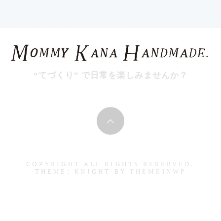
イ
ブ
“てづくり” で日常を楽しみませんか？
COPYRIGHT ALL RIGHTS RESERVED.
THEME: KNIGHT BY
THEMEINWP