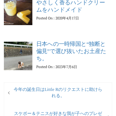
やさしく香るハンドクリー
ムをハンドメイド
Posted On : 2020年4月17日
日本への一時帰国と“独断と
偏見”で選び抜いたお土産た
ち。
Posted On : 2023年7月6日
投
過
今年の誕生日はLittle Rのリクエストに助けら
稿
去
れる。
ナ
の
投
ビ
次
スケボー＆テニスが好きな我が子へのプレゼ
稿: