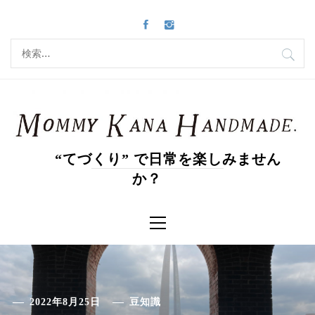
コ
ン
テ
検
ン
索:
ツ
へ
ス
キ
ッ
“てづくり” で日常を楽しみません
プ
か？
メ
イ
ン
メ
ニ
ュ
ー
2022年8月25日
豆知識