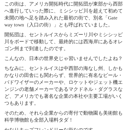
この街は、アメリカ開拓時代に開拓団が東部から西部
へ進行していった際に、ミシシッピ川を超えて初めて
未開の地へ足を踏み入れた最初の街で、別名「Gate
way town（入口の街）」とも呼ばれていました。
開拓団は、セントルイスからミズーリ川やミシシッピ
川をボードで移動して、最終的には西海岸にあるオレ
ゴン州まで到達したのです。
こんなの、日本の世界史じゃ習いませんでしたよね？
ちなみに、セントルイスは中西部の海なし州、しかも
かなりの田舎にも関わらず、世界的に有名なビール・
バドワイザーのメーカーや、ロケットやジェット機エ
ンジンの老舗メーカーであるマクドネル・ダグラスな
ど、アメリカでも著名な企業の本社や主要工場がいく
つもあります。
そのため、それら企業からの寄付で動物園も美術館も
科学博物館も全部入場料タダ！
かなりキッズフレンドリーな街なのです。