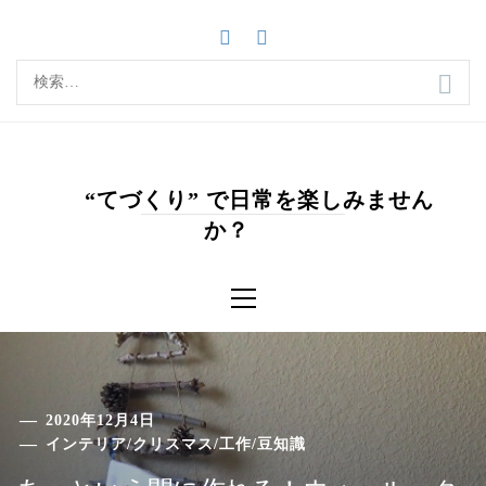
コ
ン
テ
検
ン
索:
ツ
へ
ス
キ
“てづくり” で日常を楽しみません
ッ
か？
プ
メ
イ
ン
メ
ニ
ュ
ー
2020年12月4日
インテリア
/
クリスマス
/
工作
/
豆知識