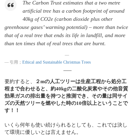
The Carbon Trust estimates that a two metre
artificial tree has a carbon footprint of around
40kg of CO2e (carbon dioxide plus other
greenhouse gases’ warming potential) – more than twice
that of a real tree that ends its life in landfill, and more
than ten times that of real trees that are burnt.
引用；
Ethical and Sustainable Christmas Trees
要約すると、
２mの人工ツリーは生産工程から処分工
程まで合わせると、約40kgの二酸化炭素やその他音質
効果ガスの排出量を持つと推測でき、その量は同サイ
ズの天然ツリーを燃やした時の10倍以上ということで
す！！
いくら何年も使い続けられるとしても、これでは決し
て環境に優しいとは言えません。