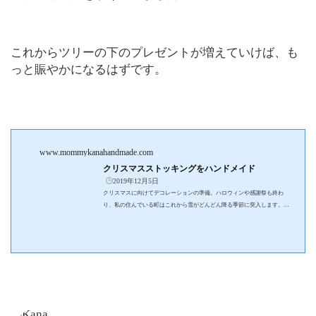
これからツリーの下のプレゼントが増えていけば、も
っと賑やかになるはずです。
www.mommykanahandmade.com
クリスマスストッキングをハンドメイド
2019年12月5日
クリスマスに向けてデコレーションの準備。ハロウィンや感謝祭も終わ
り、私の住んでいる町はこれから雪がどんどん降る季節に突入します。そ
うなってくると、なんだか気分はクリスマスに向けてわくわくし始めま
す。「クリスマスに向けて今から何ができるかな？」と考えた時に思いつ
いたのが、手作りクリスマスストッキングです。今までは主人の家族から
もらった物を飾っていましたが、せっかくなので今年はハンドメイドして
みることにしました。簡単に作れるクリスマスストッキングアイデアを紹
介しますので、あなたも自分用やプレゼン...