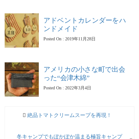
アドベントカレンダーをハ
ンドメイド
Posted On : 2019年11月28日
アメリカの小さな町で出会
った“会津木綿”
Posted On : 2022年3月4日
投
過
絶品トマトクリームスープを再現！
稿
去
ナ
の
次
冬キャンプでもぽかぽか温まる極旨キャンプ
投