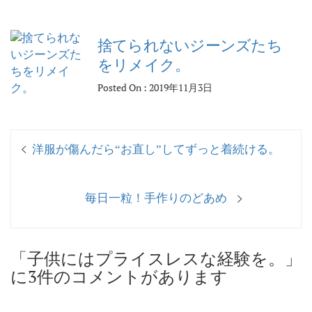
捨てられないジーンズたち
をリメイク。
Posted On : 2019年11月3日
投
過
洋服が傷んだら“お直し”してずっと着続ける。
稿
去
ナ
の
次
毎日一粒！手作りのどあめ
投
ビ
の
稿:
ゲ
投
ー
稿:
「子供にはプライスレスな経験を。」
シ
に3件のコメントがあります
ョ