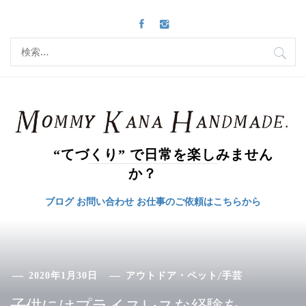
コ
ン
テ
検
ン
索:
ツ
へ
ス
キ
ッ
“てづくり” で日常を楽しみません
プ
か？
ブログ
お問い合わせ
お仕事のご依頼はこちらから
/
2020年1月30日
アウトドア・ペット
手芸
子供にはプライスレスな経験を。