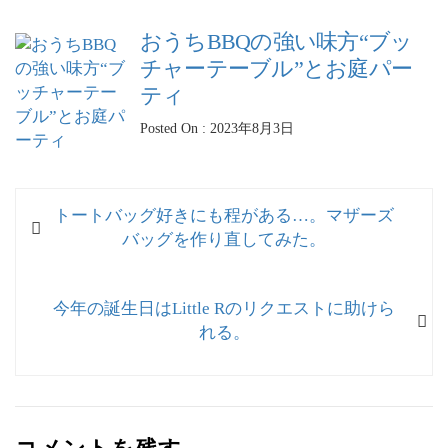
おうちBBQの強い味方“ブッ
チャーテーブル”とお庭パー
ティ
Posted On : 2023年8月3日
投
過
トートバッグ好きにも程がある…。マザーズ
稿
去
バッグを作り直してみた。
ナ
の
投
ビ
次
今年の誕生日はLittle Rのリクエストに助けら
稿:
ゲ
の
れる。
投
ー
稿:
シ
ョ