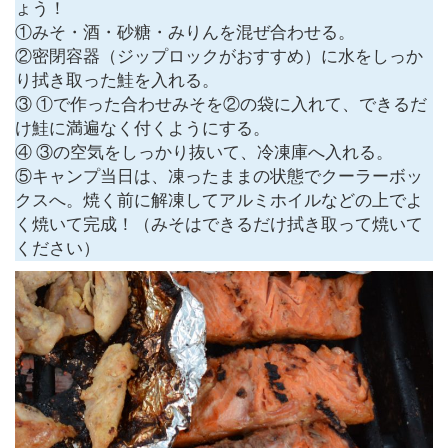
ょう！
①みそ・酒・砂糖・みりんを混ぜ合わせる。
②密閉容器（ジップロックがおすすめ）に水をしっか
り拭き取った鮭を入れる。
③ ①で作った合わせみそを②の袋に入れて、できるだ
け鮭に満遍なく付くようにする。
④ ③の空気をしっかり抜いて、冷凍庫へ入れる。
⑤キャンプ当日は、凍ったままの状態でクーラーボッ
クスへ。焼く前に解凍してアルミホイルなどの上でよ
く焼いて完成！（みそはできるだけ拭き取って焼いて
ください）