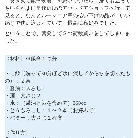
「焚き火で飯盒炊爨」を思いついたら、居ても立って
もいられずに早速近所のアウトドアショップへ行って
見ると、なんとルーマニア軍の払い下げの品が！いい
感じで使い込まれていて、最高に私好みでした。
ということで、奮発して２つ衝動買いをしてしまいま
した。
〈材料〉※飯盒１つ分
・ご飯（洗って30分ほど水に浸してから水を切ったも
の）：２合
・醤油：大さじ１
・酒：大さじ２
・水：（醤油と酒を含めて）360cc
・とうもろこし：１〜２本（お好みで）
・バター：大さじ１程度
〈作り方〉