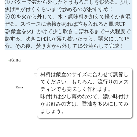
① バターで芯から外したとうもろこしを炒める。少し
焦げ目が付くくらいまで炒めるのがおすすめ！
② ①を火から外して、水・調味料を加えて軽くかき混
ぜる。スペースに余裕があれば芯も入れると風味UP
③ 飯盒を火にかけて少し吹きこぼれるまで中火程度で
熱する。吹きこぼれが落ち着いたっら、弱火にして15
分。その後、焚き火から外して15分蒸らして完成！
材料は飯盒のサイズに合わせて調節し
てください。もちろん、流行りのメス
Kana
ティンでも美味しく作れます。
味付けは少し薄めなので、濃い味付け
がお好みの方は、醤油を多めにしてみ
ましょう。