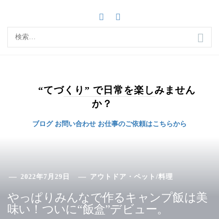
コ
ン
テ
検
ン
索:
ツ
へ
ス
キ
“てづくり” で日常を楽しみません
ッ
か？
プ
ブログ
お問い合わせ
お仕事のご依頼はこちらから
2022年7月29日
アウトドア・ペット
/
料理
やっぱりみんなで作るキャンプ飯は美
味い！ついに“飯盒”デビュー。