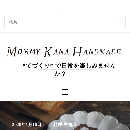
コ
ン
テ
検
ン
索:
ツ
へ
ス
キ
ッ
“てづくり” で日常を楽しみません
プ
か？
メ
イ
ン
メ
ニ
ュ
ー
2020年1月16日
料理
/
豆知識