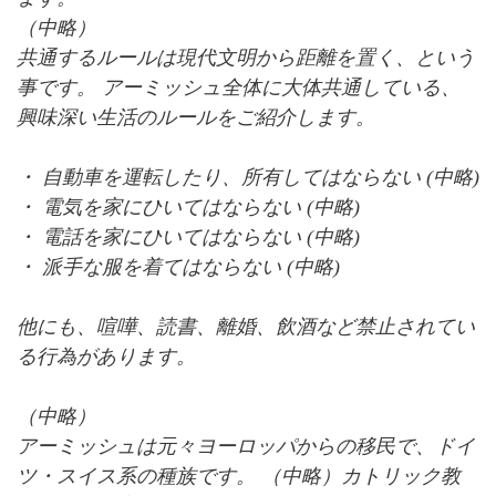
（中略）
共通するルールは現代文明から距離を置く、という
事です。 アーミッシュ全体に大体共通している、
興味深い生活のルールをご紹介します。
・ 自動車を運転したり、所有してはならない (中略)
・ 電気を家にひいてはならない (中略)
・ 電話を家にひいてはならない (中略)
・ 派手な服を着てはならない (中略)
他にも、喧嘩、読書、離婚、飲酒など禁止されてい
る行為があります。
（中略）
アーミッシュは元々ヨーロッパからの移民で、ドイ
ツ・スイス系の種族です。 （中略）カトリック教