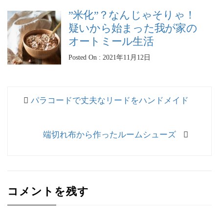
”米化”？なんじゃそりゃ！
疑いから始まった我が家の
オートミール生活
Posted On : 2021年11月12日
投
過
パラコードで丈夫なリードをハンドメイド
稿
去
ナ
の
次
端切れ布から作ったルームシューズ
投
ビ
の
稿:
ゲ
投
稿:
ー
シ
コメントを残す
ョ