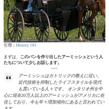
引用；
History 101
まずは、
このパンを作り出したアーミッシュという人
たちについて少しお話します。
アーミッシュはカトリックの教えに従い、
近代技術を抑制したライフスタイルを現代
も貫いている人々です。 オンタリオ州を中
心に現在20万人以上のアーミッシュがアメリカに在
住しており、今も年々増加傾向にあると言われてい
ます。