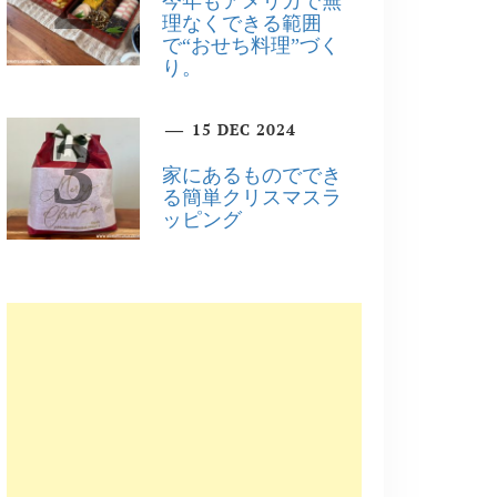
今年もアメリカで無
理なくできる範囲
で“おせち料理”づく
り。
15 DEC 2024
3
家にあるものででき
る簡単クリスマスラ
ッピング