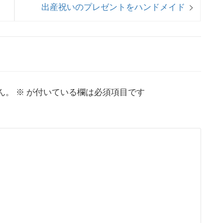
次
出産祝いのプレゼントをハンドメイド
の
投
稿:
ん。
※
が付いている欄は必須項目です