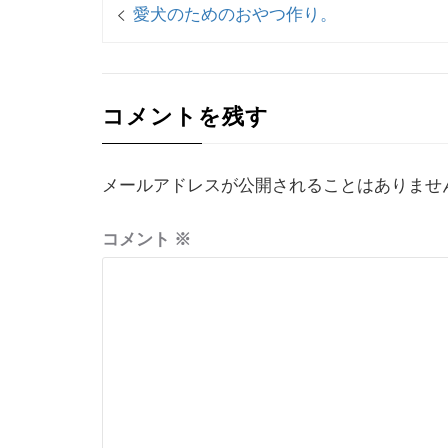
投
過
愛犬のためのおやつ作り。
稿
去
ナ
の
投
ビ
稿:
コメントを残す
ゲ
ー
メールアドレスが公開されることはありませ
シ
ョ
コメント
※
ン