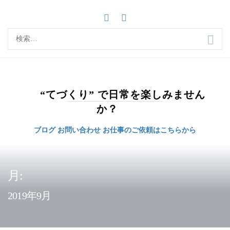
コ
ン
テ
検
ン
索:
ツ
へ
ス
キ
“てづくり” で日常を楽しみません
ッ
か？
プ
ブログ
お問い合わせ
お仕事のご依頼はこちらから
月:
2019年9月